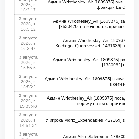
Админ Wriothesley_Air [1809375] выгнал Sky
2026, в
фракции La Cosa No
16:3:17
3 августа
Админ Wriothesley_Air [1809375] заблоки
2026, в
[2533420] на вечность с причиной: П
16:3:12
3 августа
Админ Wriothesley_Air [1809375] за
2026, в
Sofdiego_Quarevezzet [1431639] на 15м с
16:2:47
3 августа
Админ Wriothesley_Air [1809375] разбло
2026, в
[1350082] не в се
15:55:5
3 августа
Админ Wriothesley_Air [1809375] выпустил M
2026, в
в сети из чм
15:55:2
3 августа
Админ Wriothesley_Air [1809375] посадил Leo
2026, в
тюрьму на 5м с причиной: Лаг
15:39:48
3 августа
2026, в
У игрока Morix_Expendables [427169] законч
14:54:34
3 августа
Админ Aiko_Sakamoto [1785006] за