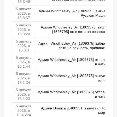
16:3:48
5 августа
Админ Wriothesley_Air [1809375] выгнал Kin
2026, в
Русская Мафия не в 
16:3:37
5 августа
Админ Wriothesley_Air [1809375] заблокир
2026, в
[1695795] не в сети на вечность, при
16:3:28
5 августа
Админ Wriothesley_Air [1809375] заблокирова
2026, в
сети на вечность, причина: Отказ
16:3:3
5 августа
Админ Wriothesley_Air [1809375] отправил Kin
2026, в
в читмир
16:1:44
5 августа
Админ Wriothesley_Air [1809375] выпустил Kin
2026, в
из чм
16:1:34
5 августа
Админ Wriothesley_Air [1809375] отправил Kin
2026, в
в читмир
16:1:23
5 августа
Админ Umnica [1488991] выпустил Tony_Alco
2026, в
мира
15:45:24