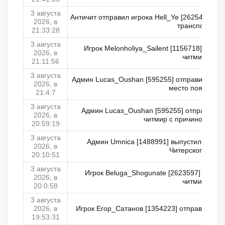
3 августа
Античит отправил игрока Hell_Ye [2625449] в
2026, в
транспорта]
21:33:28
3 августа
Игрок Melonholiya_Sailent [1156718] отпра
2026, в
читмире)
21:11:56
3 августа
Админ Lucas_Oushan [595255] отправил транс
2026, в
место появлени
21:4:7
3 августа
Админ Lucas_Oushan [595255] отправил Ад
2026, в
читмир с причиной: РД 
20:59:19
3 августа
Админ Umnica [1488991] выпустил Beluga
2026, в
Читерского мира
20:10:51
3 августа
Игрок Beluga_Shogunate [2623597] отправ
2026, в
читмире)
20:0:58
3 августа
2026, в
Игрок Егор_Сатанов [1354223] отправлен в ч
19:53:31