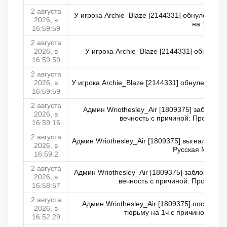
2 августа
У игрока Archie_Blaze [2144331] обнулено к
2026, в
на 1
16:59:59
2 августа
2026, в
У игрока Archie_Blaze [2144331] обнулено
16:59:59
2 августа
2026, в
У игрока Archie_Blaze [2144331] обнулено ко
16:59:59
2 августа
Админ Wriothesley_Air [1809375] заблокир
2026, в
вечность с причиной: Продан/п
16:59:16
2 августа
Админ Wriothesley_Air [1809375] выгнал Ermin
2026, в
Русская Мафия
16:59:2
2 августа
Админ Wriothesley_Air [1809375] заблокировал
2026, в
вечность с причиной: Продан/П
16:58:57
2 августа
Админ Wriothesley_Air [1809375] посадил 
2026, в
тюрьму на 1ч с причиной: Мас
16:52:29