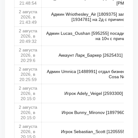
21:48:54
[РМ]
2 августа
Админ Wriothesley_Air [1809375] заглушил
2026, в
[1934781] на 2д с причиной: Ос
21:43:49
2 августа
Админ Lucas_Oushan [595255] посадил Miste
2026, в
на 10ч с причиной: 
20:49:32
2 августа
2026, в
Аккаунт Ларк_Баркер [2625431] перене
20:29:6
2 августа
Админ Umnica [1488991] отдал бизнес маф
2026, в
Cosa Nostra
20:25:59
2 августа
2026, в
Игрок Adely_Veigel [2593300] занял 
20:15:0
2 августа
2026, в
Игрок Bunny_Mironov [1897960] занял
20:15:0
2 августа
2026, в
Игрок Sebastian_Scott [1205555] заня
20:15:0