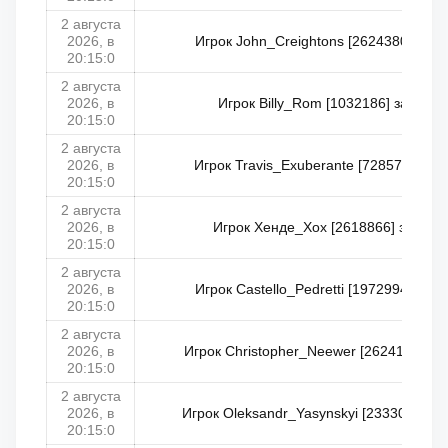
2 августа
2026, в
Игрок John_Creightons [2624380] заня
20:15:0
2 августа
2026, в
Игрок Billy_Rom [1032186] занял 3
20:15:0
2 августа
2026, в
Игрок Travis_Exuberante [728571] заня
20:15:0
2 августа
2026, в
Игрок Хенде_Хох [2618866] занял 3
20:15:0
2 августа
2026, в
Игрок Castello_Pedretti [1972994] зан
20:15:0
2 августа
2026, в
Игрок Christopher_Neewer [2624105] за
20:15:0
2 августа
2026, в
Игрок Oleksandr_Yasynskyi [2333049] за
20:15:0