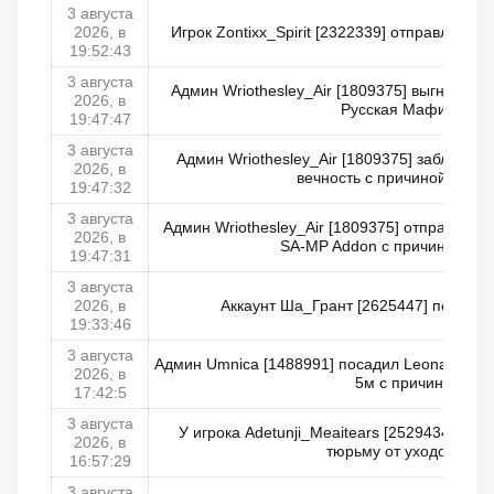
3 августа
2026, в
Игрок Zontixx_Spirit [2322339] отправлен в 
19:52:43
3 августа
Админ Wriothesley_Air [1809375] выгнал Ша
2026, в
Русская Мафия не в 
19:47:47
3 августа
Админ Wriothesley_Air [1809375] заблокир
2026, в
вечность с причиной: Твин
19:47:32
3 августа
Админ Wriothesley_Air [1809375] отправил Ш
2026, в
SA-MP Addon с причиной: Тв
19:47:31
3 августа
2026, в
Аккаунт Ша_Грант [2625447] перенес
19:33:46
3 августа
Админ Umnica [1488991] посадил Leonard_Fari
2026, в
5м с причиной: Ла
17:42:5
3 августа
У игрока Adetunji_Meaitears [2529434] обн
2026, в
тюрьму от уходов от бо
16:57:29
3 августа