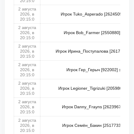
20:15:0
2 августа
2026, в
Игрок Tuko_Asperado [2624505] заня
20:15:0
2 августа
2026, в
Игрок Bob_Farmer [2550880] занял 
20:15:0
2 августа
2026, в
Игрок Ирина_Поступалова [2617785] за
20:15:0
2 августа
2026, в
Игрок Гер_Герыч [922002] занял 5
20:15:0
2 августа
2026, в
Игрок Legioner_Tigrizuki [2059808] за
20:15:0
2 августа
2026, в
Игрок Danny_Frayns [2623967] занял
20:15:0
2 августа
2026, в
Игрок Семён_Бакин [2517733] занял
20:15:0