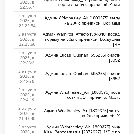
2026, в
тюрьму на 5ч с причиной: Анимация в
22:36:7
2 августа
Админ Wriothesley_Air [1809375] заглушил п
2026, в
на 20ч с причиной: Оск администр
22:29:54
2 августа
Админ Wamiros_Affecto [984840] посадил Abon
2026, в
тюрьму на 30м с причиной: Воздушный транс
22:28:58
[RM]
2 августа
Админ Lucas_Oushan [595255] очистил репу
2026, в
[595255]
22:26:2
2 августа
Админ Lucas_Oushan [595255] очистил репу
2026, в
[595255]
22:26:0
2 августа
Админ Wriothesley_Air [1809375] посадил Ф
2026, в
сети на 1ч, причина: Маска на биз
22:4:19
2 августа
Админ Wriothesley_Air [1809375] заглушил по
2026, в
на 2д с причиной: Упомин
21:49:45
2 августа
Админ Wriothesley_Air [1809375] выдал пр
2026, в
Kisa_Benzoatnatria [2372627] [1/3] с причин