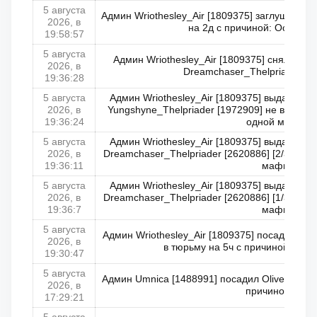
5 августа
Админ Wriothesley_Air [1809375] заглушил по
2026, в
на 2д с причиной: Оскорбл
19:58:57
5 августа
Админ Wriothesley_Air [1809375] снял пр
2026, в
Dreamchaser_Thelpriader [26
19:36:28
5 августа
Админ Wriothesley_Air [1809375] выдал пр
2026, в
Yungshyne_Thelpriader [1972909] не в сети [1
19:36:24
одной мафии
5 августа
Админ Wriothesley_Air [1809375] выдал пр
2026, в
Dreamchaser_Thelpriader [2620886] [2/3] с пр
19:36:11
мафии
5 августа
Админ Wriothesley_Air [1809375] выдал пр
2026, в
Dreamchaser_Thelpriader [2620886] [1/3] с пр
19:36:7
мафии
5 августа
Админ Wriothesley_Air [1809375] посадил Yun
2026, в
в тюрьму на 5ч с причиной: Ани
19:30:47
5 августа
Админ Umnica [1488991] посадил Oliver_Lanke
2026, в
причиной: ДМ
17:29:21