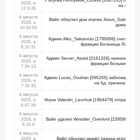
У игрока Pennywise_Excess [2087253] обнуле
2026, в
на 4
12:9:26
4 августа
Вайп обнулил дом игрока Jesus_Galanto [6
2026, в
дома 3
10:50:53
4 августа
Админ Aiko_Sakamoto [1785006] снял с Ero
2026, в
фракции Больница Лос Санто
8:10:31
4 августа
Админ Server_Assist [2161326] назначил Lu
2026, в
фракции Больница Лос
7:34:13
4 августа
Админ Lucas_Oushan [595255] заблокировал E
2026, в
на 5д, причина: СЖ [
7:32:43
4 августа
2026, в
Игрок Valentin_Levchuk [1964479] отправлен в
6:47:28
4 августа
2026, в
Вайп удалил Wrestler_Overlord [2395881] из се
5:15:0
4 августа
2026, в
Вайп обнулил дрифт рекорд игрока Shiro