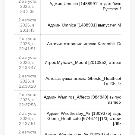
2 августа
Админ Umnica [1488991] отдал бизнес ма
2026, в
Русская Мафия
23:3:35
2 августа
2026, в
Админ Umnica [1488991] выпустил Май_Отик
23:1:45
2 августа
2026, в
Античит отправил игрока Karambit_Doppler 
22:41:51
2 августа
2026, в
Игрок Myhawk_Mount [2010952] отправлен в ч
22:38:47
2 августа
Автозаглушка игрока Ghoste_Heathcote [21602
2026, в
1д:23ч:44м:36с
22:38:20
2 августа
Админ Wamiros_Affecto [984840] выпустил Ab
2026, в
из тюрьмы
22:37:58
2 августа
Админ Wriothesley_Air [1809375] выдал пр
2026, в
Glenn_Heathcote [674674] [1/3] с причиной
22:37:51
[ЛКН]
2 августа
Админ Wriothesley_Air [1809375] посадил Le