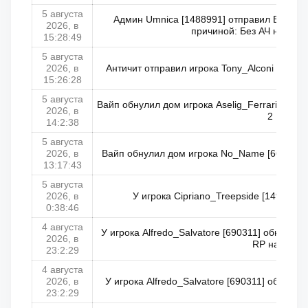
5 августа
Админ Umnica [1488991] отправил Effect_D
2026, в
причиной: Без АЧ на биз
15:28:49
5 августа
2026, в
Античит отправил игрока Tony_Alconi [216343
15:26:28
5 августа
Вайп обнулил дом игрока Aselig_Ferrari [262
2026, в
2
14:2:38
5 августа
2026, в
Вайп обнулил дом игрока No_Name [666665] 
13:17:43
5 августа
2026, в
У игрока Cipriano_Treepside [1495554]
0:38:46
4 августа
У игрока Alfredo_Salvatore [690311] обнуле
2026, в
RP на 1
23:2:29
4 августа
2026, в
У игрока Alfredo_Salvatore [690311] обнулен
23:2:29