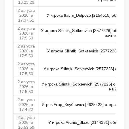
18:23:29
2 августа
2026, в
У игрока Itachi_Delpozo [2154515] обнулен
17:37:51
2 августа
У игрока Silintik_Sotkeevich [2577226] обнул
2026, в
вечность
17:5:50
2 августа
2026, в
У игрока Silintik_Sotkeevich [2577226] обн
17:5:50
2 августа
2026, в
У игрока Silintik_Sotkeevich [2577226] обнул
17:5:50
2 августа
У игрока Silintik_Sotkeevich [2577226] обнул
2026, в
на 2
17:5:50
2 августа
2026, в
Игрок Егор_Клубничка [2625422] отправлен в 
17:4:22
2 августа
2026, в
У игрока Archie_Blaze [2144331] обнулена
16:59:59