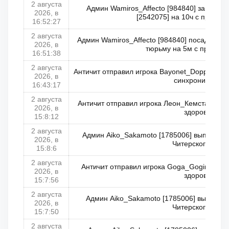
2 августа
Админ Wamiros_Affecto [984840] заглушил
2026, в
[2542075] на 10ч с причин
16:52:27
2 августа
Админ Wamiros_Affecto [984840] посадил Leo
2026, в
тюрьму на 5м с причино
16:51:38
2 августа
Античит отправил игрока Bayonet_Doppler [2
2026, в
синхронизации)
16:43:17
2 августа
Античит отправил игрока Леон_Кемстач [262
2026, в
здоровья)
15:8:12
2 августа
Админ Aiko_Sakamoto [1785006] выпустил 
2026, в
Читерского мира
15:8:6
2 августа
Античит отправил игрока Goga_Gogin [2621
2026, в
здоровья)
15:7:56
2 августа
Админ Aiko_Sakamoto [1785006] выпустил
2026, в
Читерского мира
15:7:50
2 августа