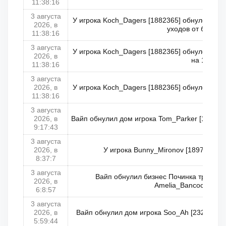
11:38:16
3 августа
У игрока Koch_Dagers [1882365] обнулено ко
2026, в
уходов от боя на 
11:38:16
3 августа
У игрока Koch_Dagers [1882365] обнулено к
2026, в
на 1
11:38:16
3 августа
2026, в
У игрока Koch_Dagers [1882365] обнулено ко
11:38:16
3 августа
2026, в
Вайп обнулил дом игрока Tom_Parker [109384
9:17:43
3 августа
2026, в
У игрока Bunny_Mironov [1897960] з
8:37:7
3 августа
Вайп обнулил бизнес Починка транспо
2026, в
Amelia_Bancock [220
6:8:57
3 августа
2026, в
Вайп обнулил дом игрока Soo_Ah [2325191] 
5:59:44