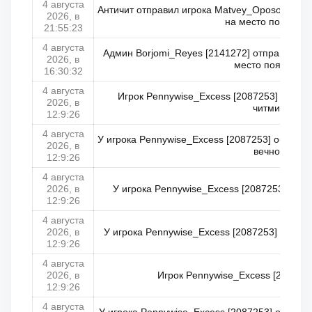
4 августа
Античит отправил игрока Matvey_Opososs [26
2026, в
на место появлени
21:55:23
4 августа
Админ Borjomi_Reyes [2141272] отправил тр
2026, в
место появлени
16:30:32
4 августа
Игрок Pennywise_Excess [2087253] отправ
2026, в
читмире)
12:9:26
4 августа
У игрока Pennywise_Excess [2087253] обнуле
2026, в
вечность
12:9:26
4 августа
2026, в
У игрока Pennywise_Excess [2087253] обну
12:9:26
4 августа
2026, в
У игрока Pennywise_Excess [2087253] обнуле
12:9:26
4 августа
2026, в
Игрок Pennywise_Excess [208725
12:9:26
4 августа