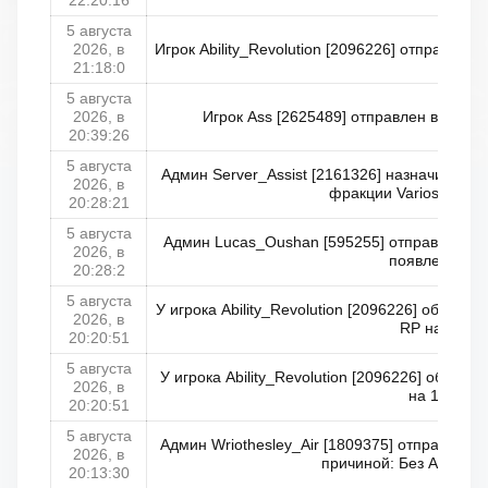
22:20:16
5 августа
2026, в
Игрок Ability_Revolution [2096226] отправлен 
21:18:0
5 августа
2026, в
Игрок Ass [2625489] отправлен в читерс
20:39:26
5 августа
Админ Server_Assist [2161326] назначил Lu
2026, в
фракции Varios Los A
20:28:21
5 августа
Админ Lucas_Oushan [595255] отправил тра
2026, в
появления
20:28:2
5 августа
У игрока Ability_Revolution [2096226] обнул
2026, в
RP на 3
20:20:51
5 августа
У игрока Ability_Revolution [2096226] обнуле
2026, в
на 17
20:20:51
5 августа
Админ Wriothesley_Air [1809375] отправил Kin
2026, в
причиной: Без АЧ на Б
20:13:30