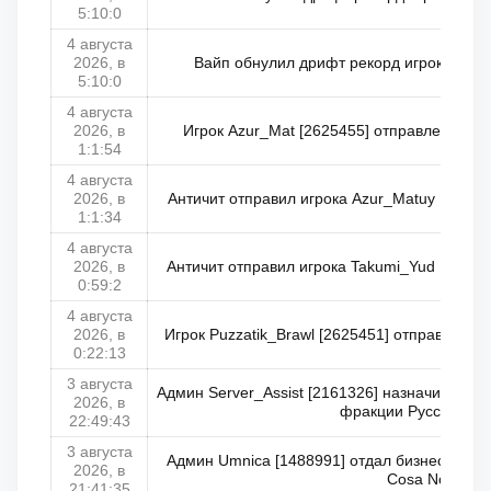
5:10:0
4 августа
2026, в
Вайп обнулил дрифт рекорд игрока Vadim
5:10:0
4 августа
2026, в
Игрок Azur_Mat [2625455] отправлен в чит
1:1:54
4 августа
2026, в
Античит отправил игрока Azur_Matuy [26254
1:1:34
4 августа
2026, в
Античит отправил игрока Takumi_Yud [26254
0:59:2
4 августа
2026, в
Игрок Puzzatik_Brawl [2625451] отправлен в 
0:22:13
3 августа
Админ Server_Assist [2161326] назначил Wami
2026, в
фракции Русская М
22:49:43
3 августа
Админ Umnica [1488991] отдал бизнес маф
2026, в
Cosa Nostra
21:41:35