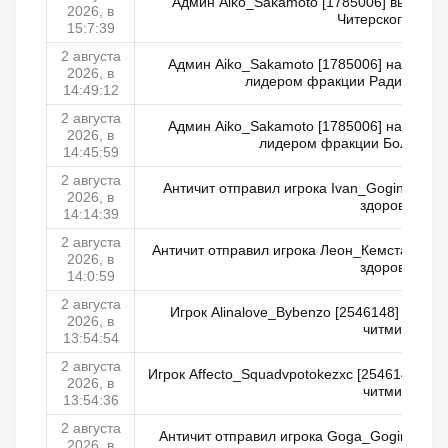
Админ Aiko_Sakamoto [1785006] выпустил
2026, в
Читерского мира
15:7:39
2 августа
Админ Aiko_Sakamoto [1785006] назначил
2026, в
лидером фракции Радиоцентр
14:49:12
2 августа
Админ Aiko_Sakamoto [1785006] назначил
2026, в
лидером фракции Больница
14:45:59
2 августа
Античит отправил игрока Ivan_Gogin [2621
2026, в
здоровья)
14:14:39
2 августа
Античит отправил игрока Леон_Кемстач [262
2026, в
здоровья)
14:0:59
2 августа
Игрок Alinalove_Bybenzo [2546148] отправ
2026, в
читмире)
13:54:54
2 августа
Игрок Affecto_Squadvpotokezxc [2546146] отп
2026, в
читмире)
13:54:36
2 августа
Античит отправил игрока Goga_Gogin [2621
2026, в