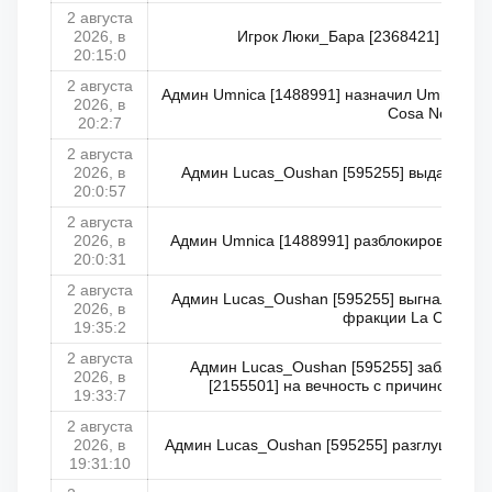
2 августа
2026, в
Игрок Люки_Бара [2368421] занял 
20:15:0
2 августа
Админ Umnica [1488991] назначил Umnica [1
2026, в
Cosa Nostra
20:2:7
2 августа
2026, в
Админ Lucas_Oushan [595255] выдал все
20:0:57
2 августа
2026, в
Админ Umnica [1488991] разблокировал Вл
20:0:31
2 августа
Админ Lucas_Oushan [595255] выгнал Влад
2026, в
фракции La Cosa No
19:35:2
2 августа
Админ Lucas_Oushan [595255] заблокир
2026, в
[2155501] на вечность с причиной: П
19:33:7
2 августа
2026, в
Админ Lucas_Oushan [595255] разглушил В
19:31:10